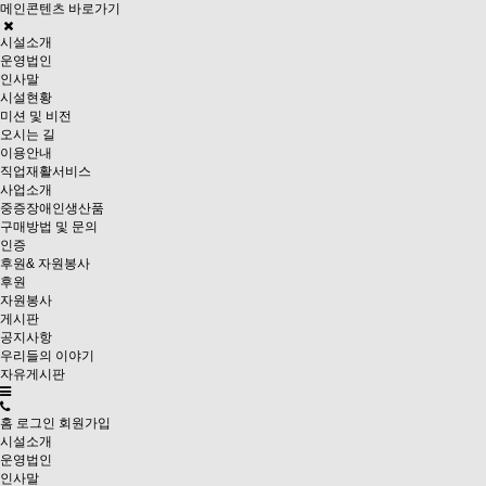
메인콘텐츠 바로가기
시설소개
운영법인
인사말
시설현황
미션 및 비전
오시는 길
이용안내
직업재활서비스
사업소개
중증장애인생산품
구매방법 및 문의
인증
후원& 자원봉사
후원
자원봉사
게시판
공지사항
우리들의 이야기
자유게시판
홈
로그인
회원가입
시설소개
운영법인
인사말